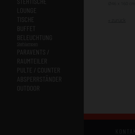
STEHTISCHE
Ø46 x 160 cm
LOUNGE
TISCHE
« zurück
BUFFET
BELEUCHTUNG
Stehlampen
PARAVENTS /
RAUMTEILER
PULTE / COUNTER
ABSPERRSTÄNDER
OUTDOOR
KONTA