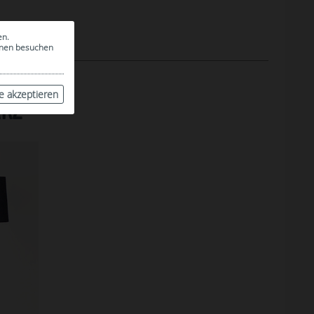
en.
ionen besuchen
le akzeptieren
RZ