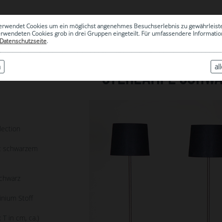
0
erwendet Cookies um ein möglichst angenehmes Besuchserlebnis zu gewährleist
|
ARCHIV
erwendeten Cookies grob in drei Gruppen eingeteilt. Für umfassendere Informat
Datenschutzseite
.
n
al
STEHLAMPE SCHWA
1
lection
t schwarzem
schwarz
nium Stoff
 T in cm, ca.)