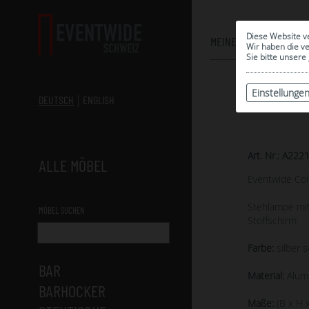
Diese Website v
MEINE AUSWAHL
Wir haben die v
Sie bitte unsere
Einstellunge
DEUTSCH
ENGLISH
Art. Nr.: A222
ALLE MÖBEL
Eventwide Col
Stehlampe mi
MÖBEL SUCHEN
Stoffschirm
Farbe:
silber 
BAR
Material:
Alumi
BARHOCKER
Maße:
(B x H x