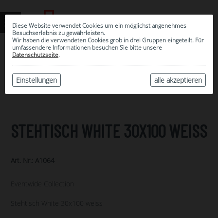
Diese Website verwendet Cookies um ein möglichst angenehmes
Besuchserlebnis zu gewährleisten.
Wir haben die verwendeten Cookies grob in drei Gruppen eingeteilt. Für
umfassendere Informationen besuchen Sie bitte unsere
0
Datenschutzseite
.
MEINE AUSWAHL
ARCHIV
Einstellungen
alle akzeptieren
STEHTISCH WHITE 30X100 WEISS
Art. Nr.: A1064
Eventwide Collection
Stehtisch White 30x100 weiss