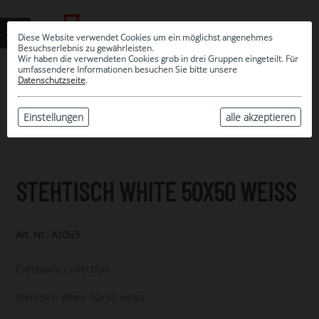
Diese Website verwendet Cookies um ein möglichst angenehmes
Besuchserlebnis zu gewährleisten.
Wir haben die verwendeten Cookies grob in drei Gruppen eingeteilt. Für
umfassendere Informationen besuchen Sie bitte unsere
0
Datenschutzseite
.
MEINE AUSWAHL
ARCHIV
Einstellungen
alle akzeptieren
STEHTISCH WHITE 50X50 WEISS
Art. Nr.: A1063
Eventwide Collection
Stehtisch White 50x50 weiss